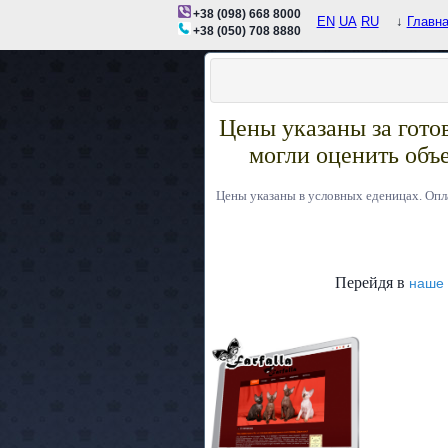
+38 (098) 668 8000
EN
UA
RU
↓
Главн
+38 (050) 708 8880
Цены указаны за готов
могли оценить объе
Цены указаны в условных еденицах. Опл
Перейдя в
наше