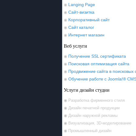
Langing Page
◉
Сайт-визитка
◉
Корпоративный сайт
◉
Сайт каталог
◉
Интернет магазин
◉
Веб услуги
Получение SSL сертификата
◉
Поисковая оптимизация сайта
◉
Продвижение сайта в поисковых 
◉
Обучение работе с Joomla!® CM
◉
Услуги дизайн студии
◉ Разработка фирменного стиля
◉ Дизайн печатной продукции
◉ Дизайн наружной рекламы
◉ Визуализация, 3D-моделирование
◉ Промышленный дизайн